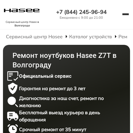
+7 (844) 245-96-94
Ежедневно с 9:00 до 21:00
Сервисный центр Hasee
в
Волгограде
Сервисный центр Hasee
Каталог устройств
Ремон
Ремонт ноутбуков Hasee Z7T в
Волгограду
Официальный сервис
Гарантия на ремонт до 3 лет
Диагностика за наш счет, ремонт по
желанию
Бесплатный выезд курьера в день
обращения
Срочный ремонт от 35 минут